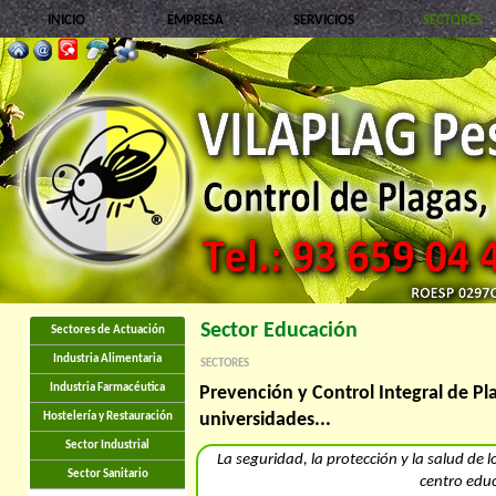
INICIO
EMPRESA
SERVICIOS
SECTORES
Sector Educación
Sectores de Actuación
Industria Alimentaria
SECTORES
Industria Farmacéutica
Prevención y Control Integral de Pla
universidades...
Hostelería y Restauración
Sector Industrial
La seguridad, la protección y la salud de 
Sector Sanitario
centro educ