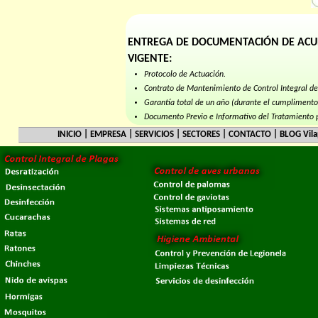
ENTREGA DE DOCUMENTACIÓN DE ACU
VIGENTE:
Protocolo de Actuación.
Contrato de Mantenimiento de Control Integral de
Garantía total de un año (durante el cumplimento 
Documento Previo e Informativo del Tratamiento p
Informes técnicos a petición del cliente o la auto
INICIO
|
EMPRESA
|
SERVICIOS
|
SECTORES
|
CONTACTO
|
BLOG Vil
Relación de situación de portacebos y trampas d
Planos de la instalación actualizados con los dispo
Certificación de Control de Plagas en su establec
Registros y fichas técnicas de los productos utiliz
Documentación acreditativa de VILAPLAG.